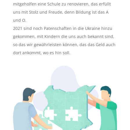
Myles, Brandopfer.
mitgeholfen eine Schule zu renovieren, das erfüllt
uns mit Stolz und Freude, denn Bildung ist das A
Zusammenarbeit ,,Fußball gegen Aids“.
und O.
Rollstuhlfahrer-Regenjacken Kinderhaus
2021 sind noch Patenschaften in die Ukraine hinzu
Frank.
gekommen, mit Kindern die uns auch bekannt sind,
Bärenherz in Wiesbaden.
so das wir gewährleisten können, das das Geld auch
Kinderhospiz Dudenhofen.
dort ankommt, wo es hin soll.
Besuch Jugendheim Selbstverteidigungs-
Kurs.
uvm.