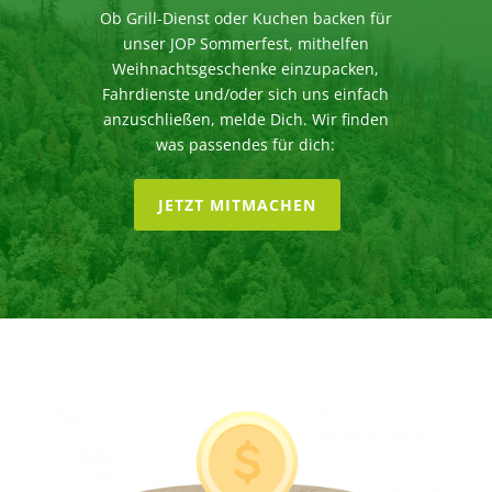
Helft uns mit, denn unser Ziel ist es uns in
Ob Grill-Dienst oder Kuchen backen für
eine Stiftung umwandeln zu können, und
unser JOP Sommerfest, mithelfen
dafür brauchen wir viiiele viiiie JOP’ler.
Weihnachtsgeschenke einzupacken,
YEEEES, we can 😉
Fahrdienste und/oder sich uns einfach
anzuschließen, melde Dich. Wir finden
Eure Präsidentin Jiggy Obama
was passendes für dich:
P.S.: Da wir Gemeinnützigkeit anerkannt
bekommen haben, dürfen wir Euch auch
Spendenquittungen ausstellen – also
JETZT MITMACHEN
unterstützt uns 😉