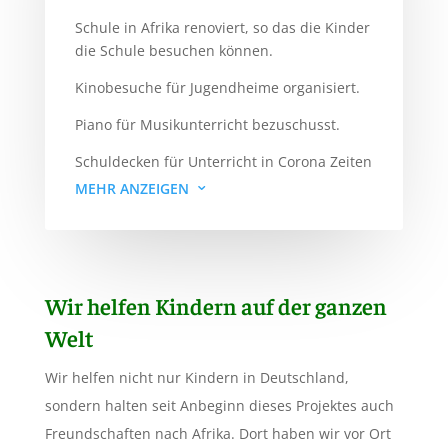
Schule in Afrika renoviert, so das die Kinder
die Schule besuchen können.
Kinobesuche für Jugendheime organisiert.
Piano für Musikunterricht bezuschusst.
Schuldecken für Unterricht in Corona Zeiten
gesponsert.
MEHR ANZEIGEN
3
Bildungsmaterial für Schulen &
Jugendhäuser gespendet.
Weihnachtspack-Aktionen in
Wir helfen Kindern auf der ganzen
Zusammenarbeit mit Lidl-Deutschland.
Welt
Aktion Anneliese Pohl Stiftung Marburg.
Wir helfen nicht nur Kindern in Deutschland,
Lawine e.V. Hanau.
sondern halten seit Anbeginn dieses Projektes auch
Wasserspielplatzes Kita in Rodgau.
Freundschaften nach Afrika. Dort haben wir vor Ort